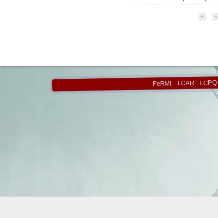
LCPQ
-
LCAR
-
FeRMI