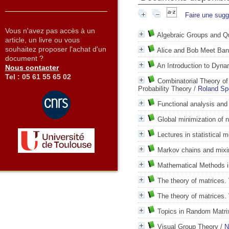
Faire une sugg
Vous n'avez pas accès à un
Algebraic Groups and 
article, un livre ou vous
souhaitez proposer l'achat d'un
Alice and Bob Meet Ba
document ?
An Introduction to Dyn
Nous contacter
Tel : 05 61 55 65 02
Combinatorial Theory o
Probability Theory
/
Roland Sp
Functional analysis and
Global minimization of 
Lectures in statistical m
Markov chains and mixi
Mathematical Methods 
The theory of matrices.
The theory of matrices.
Topics in Random Matri
Visual Group Theory
/
N