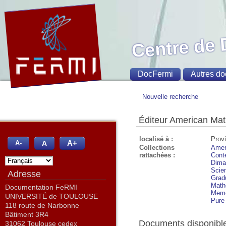
Centre de
DocFermi
Autres do
Nouvelle recherche
Éditeur American Mat
localisé à :
Prov
A+
A
A-
Collections
Amer
rattachées :
Cont
Dima
Scie
Adresse
Grad
Math
Documentation FeRMI
Memo
UNIVERSITÉ de TOULOUSE
Pure 
118 route de Narbonne
Bâtiment 3R4
Documents disponibles
31062 Toulouse cedex