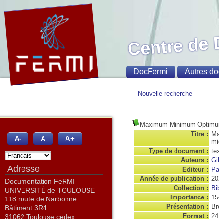
Centre de
DocFermi
Autres do
Nouvelle recherche
Maximum Minimum Optim
Titre :
Ma
A+
A
A-
mi
Type de document :
te
Auteurs :
Gi
Adresse
Editeur :
Pa
Année de publication :
20
Documentation FeRMI
Collection :
Bi
UNIVERSITÉ de TOULOUSE
Importance :
15
118 route de Narbonne
Présentation :
Bro
Bâtiment 3R4
Format :
24
31062 Toulouse cedex