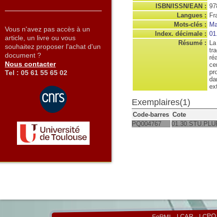
ISBN/ISSN/EAN :
97
Langues :
Fr
Mots-clés :
Ma
Vous n'avez pas accès à un
Index. décimale :
01
article, un livre ou vous
Résumé :
La
souhaitez proposer l'achat d'un
tr
document ?
ré
Nous contacter
ce
pr
Tel : 05 61 55 65 02
da
ex
Exemplaires(1)
Code-barres
Cote
PQ004767
01.30.STU.PLU
LCPQ
-
LCAR
-
FeRMI