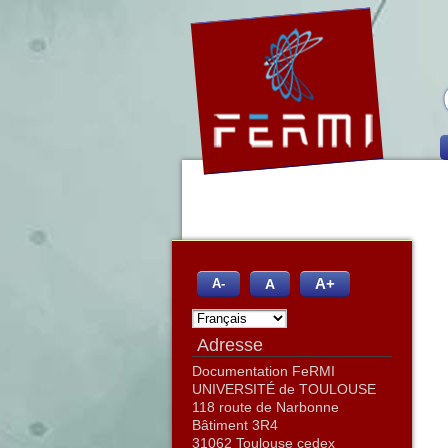
A+
A
A-
Adresse
Documentation FeRMI
UNIVERSITÉ de TOULOUSE
118 route de Narbonne
Bâtiment 3R4
31062 Toulouse cedex