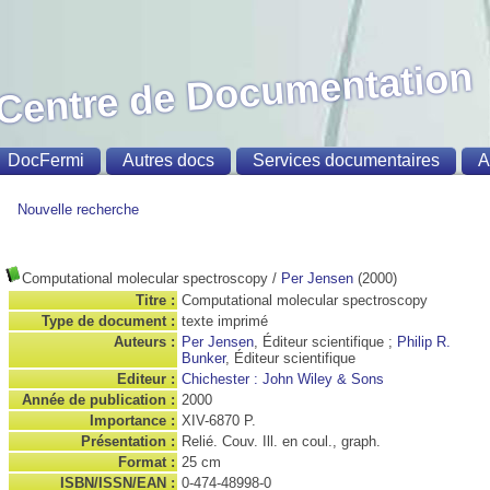
Centre de Documentation
DocFermi
Autres docs
Services documentaires
A
Nouvelle recherche
Computational molecular spectroscopy
/
Per Jensen
(2000)
Titre :
Computational molecular spectroscopy
Type de document :
texte imprimé
Auteurs :
Per Jensen
, Éditeur scientifique ;
Philip R.
Bunker
, Éditeur scientifique
Editeur :
Chichester : John Wiley & Sons
Année de publication :
2000
Importance :
XIV-6870 P.
Présentation :
Relié. Couv. Ill. en coul., graph.
Format :
25 cm
ISBN/ISSN/EAN :
0-474-48998-0