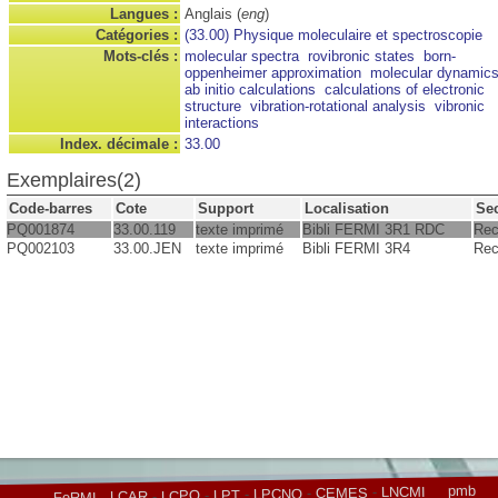
Langues :
Anglais (
eng
)
Catégories :
(33.00) Physique moleculaire et spectroscopie
Mots-clés :
molecular spectra
rovibronic states
born-
oppenheimer approximation
molecular dynamic
ab initio calculations
calculations of electronic
structure
vibration-rotational analysis
vibronic
interactions
Index. décimale :
33.00
Exemplaires(2)
Code-barres
Cote
Support
Localisation
Se
PQ001874
33.00.119
texte imprimé
Bibli FERMI 3R1 RDC
Rec
PQ002103
33.00.JEN
texte imprimé
Bibli FERMI 3R4
Rec
pmb
LNCMI
-
CEMES
-
LPCNO
-
LPT
-
LCPQ
-
LCAR
-
FeRMI