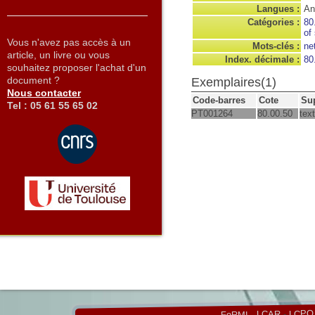
Langues :
An
Catégories :
80
of
Vous n'avez pas accès à un
Mots-clés :
ne
article, un livre ou vous
Index. décimale :
80
souhaitez proposer l'achat d'un
document ?
Exemplaires(1)
Nous contacter
Code-barres
Cote
Su
Tel : 05 61 55 65 02
PT001264
80.00.50
tex
LCPQ
-
LCAR
-
FeRMI