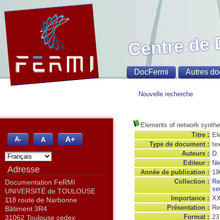
Centre de
DocFermi
Autres do
Nouvelle recherche
Elements of network synthe
Titre :
El
A+
A
A-
Type de document :
te
Auteurs :
D.
Editeur :
Ne
Adresse
Année de publication :
19
Collection :
Re
Documentation FeRMI
se
UNIVERSITÉ de TOULOUSE
Importance :
XX
118 route de Narbonne
Présentation :
Re
Bâtiment 3R4
Format :
23
31062 Toulouse cedex