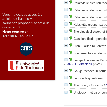
Relativistic electron the
Relativistic electronic s
Vous n'avez pas accès à un
Relativistic electronic s
article, un livre ou vous
souhaitez proposer l'achat d'un
Relativity, groups, parti
document ?
Nous contacter
The classical theory of f
Tel : 05 61 55 65 02
Classical fields, particle
From Galileo to Lorentz
Fundamentals of elect
Gauge Theories in Partic
/
Ian J. R. Aitchison
(2024)
Gauge theories in partic
Le monde quantique
/
S
The theory of relavity
/
Unsteady motion of con