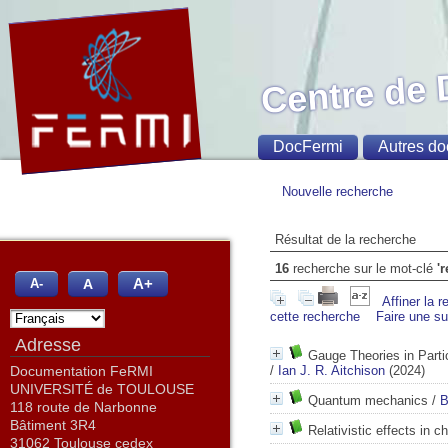
Centre de
DocFermi
Autres do
Nouvelle recherche
Résultat de la recherche
16
recherche sur le mot-clé
'
A+
A
A-
Affiner la 
cette recherche
Faire une s
Adresse
Gauge Theories in Partic
Documentation FeRMI
/
Ian J. R. Aitchison
(2024)
UNIVERSITÉ de TOULOUSE
Quantum mechanics
/
B
118 route de Narbonne
Bâtiment 3R4
Relativistic effects in c
31062 Toulouse cedex