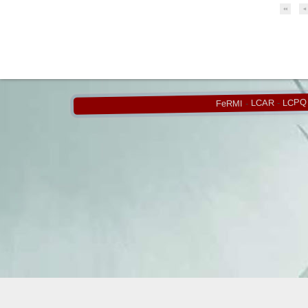
LCPQ
-
LCAR
-
FeRMI