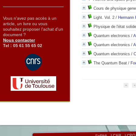
Cours de physique gener
Light. Vol. 2
/
Hermann 
Vous n'avez pas accès à un
article, un livre ou vous
Physique de l'état solid
souhaitez proposer l'achat d'un
document ?
Quantum electronics
/
A
Nous contacter
Quantum electronics
/
A
Tel : 05 61 55 65 02
Quantum electronics
/
C
The Quantum Beat
/
Fo
LCPQ
-
LCAR
-
FeRMI