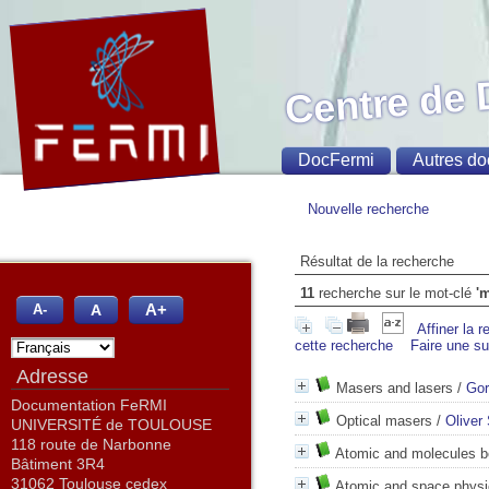
Centre de
DocFermi
Autres do
Nouvelle recherche
Résultat de la recherche
11
recherche sur le mot-clé
'
A+
A
A-
Affiner la 
cette recherche
Faire une s
Adresse
Masers and lasers
/
Gor
Documentation FeRMI
Optical masers
/
Oliver
UNIVERSITÉ de TOULOUSE
118 route de Narbonne
Atomic and molecules b
Bâtiment 3R4
31062 Toulouse cedex
Atomic and space phys