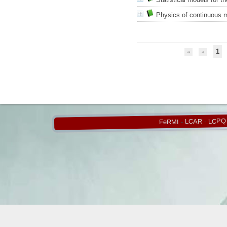
Physics of continuous m
1
LCPQ
-
LCAR
-
FeRMI