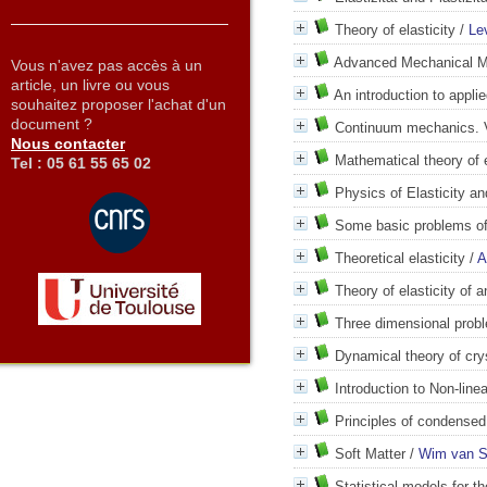
Theory of elasticity
/
Le
Advanced Mechanical Mo
Vous n'avez pas accès à un
article, un livre ou vous
An introduction to applie
souhaitez proposer l'achat d'un
document ?
Continuum mechanics. 
Nous contacter
Mathematical theory of e
Tel : 05 61 55 65 02
Physics of Elasticity an
Some basic problems of 
Theoretical elasticity
/
A
Theory of elasticity of a
Three dimensional proble
Dynamical theory of crys
Introduction to Non-lin
Principles of condensed
Soft Matter
/
Wim van S
Statistical models for t