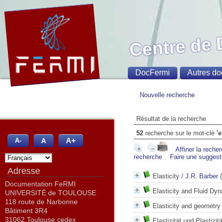
Centre de
DocFermi
Autres do
Nouvelle recherche
Résultat de la recherche
52
recherche sur le mot-clé
'e
A+
A
A-
Affiner la reche
recherche
Faire une suggest
Adresse
Elasticity
/
J.R. Barber
(
Documentation FeRMI
Elasticity and Fluid Dy
UNIVERSITÉ de TOULOUSE
118 route de Narbonne
Elasticity and geometry
Bâtiment 3R4
31062 Toulouse cedex
Elastizität und Plastizit