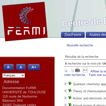
Centre de
DocFermi
Autres do
Nouvelle recherche
Résultat de la recherche
6
recherche sur le mot-clé
'c
A+
A
A-
Affiner la 
cette recherche
Faire une s
Adresse
Quantum chemistry appr
Documentation FeRMI
Theory of chemisorption
UNIVERSITÉ de TOULOUSE
118 route de Narbonne
Atomic and electronic st
Bâtiment 3R4
31062 Toulouse cedex
Annual review of physica