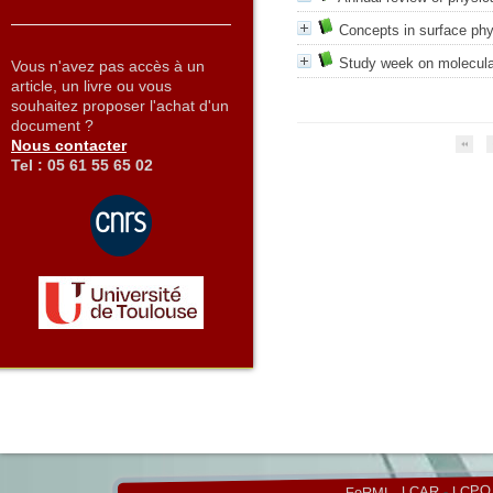
Concepts in surface ph
Study week on molecula
Vous n'avez pas accès à un
article, un livre ou vous
souhaitez proposer l'achat d'un
document ?
Nous contacter
Tel : 05 61 55 65 02
LCPQ
-
LCAR
-
FeRMI