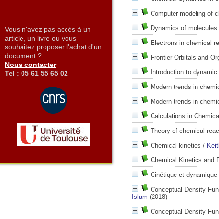
Computer modeling of c
Dynamics of molecules 
Vous n'avez pas accès à un
article, un livre ou vous
Electrons in chemical r
souhaitez proposer l'achat d'un
document ?
Frontier Orbitals and O
Nous contacter
Introduction to dynamic
Tel : 05 61 55 65 02
Modern trends in chemic
Modern trends in chemic
Calculations in Chemica
Theory of chemical rea
Chemical kinetics
/
Keit
Chemical Kinetics and 
Cinétique et dynamique
Conceptual Density Func
Islam
(2018)
Conceptual Density Func