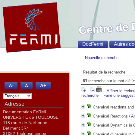
Centre de
DocFermi
Autres do
Nouvelle recherche
Résultat de la recherche
83
recherche sur le mot-clé
'
A+
A
A-
Affiner la reche
recherche
Faire une suggest
Adresse
Chemical reactions and 
Documentation FeRMI
Chemical Reactions
/
An
UNIVERSITÉ de TOULOUSE
118 route de Narbonne
Chemical Dynamics in
Bâtiment 3R4
31062 Toulouse cedex
Chemical dynamics in 