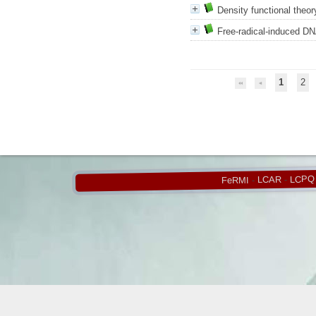
Density functional theor
Free-radical-induced DN
1
2
LCPQ
-
LCAR
-
FeRMI