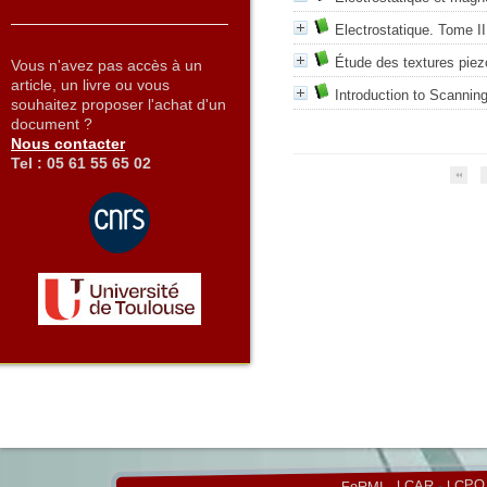
Electrostatique. Tome II
Étude des textures piez
Vous n'avez pas accès à un
article, un livre ou vous
Introduction to Scannin
souhaitez proposer l'achat d'un
document ?
Nous contacter
Tel : 05 61 55 65 02
LCPQ
-
LCAR
-
FeRMI