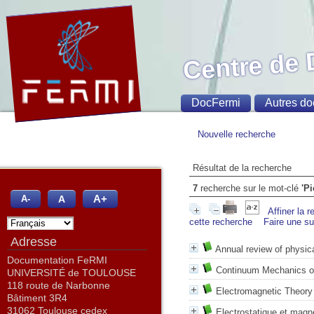
Centre de
DocFermi
Autres do
Nouvelle recherche
Résultat de la recherche
7
recherche sur le mot-clé
'Pi
A+
A
A-
Affiner la 
cette recherche
Faire une s
Adresse
Annual review of physica
Documentation FeRMI
Continuum Mechanics of
UNIVERSITÉ de TOULOUSE
118 route de Narbonne
Electromagnetic Theory
Bâtiment 3R4
31062 Toulouse cedex
Electrostatique et magn