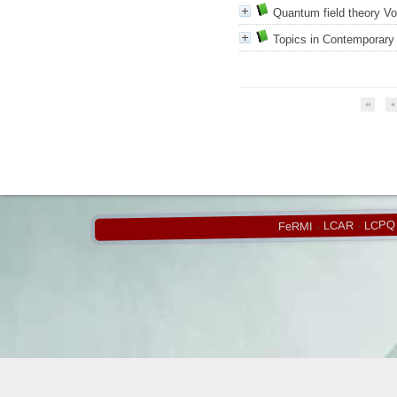
Quantum field theory Vo
Topics in Contemporary
LCPQ
-
LCAR
-
FeRMI