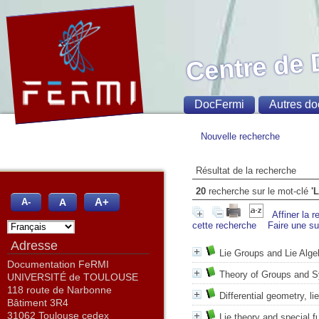
Centre de
DocFermi
Autres do
Nouvelle recherche
Résultat de la recherche
20
recherche sur le mot-clé
'
A+
A
A-
Affiner la 
cette recherche
Faire une s
Adresse
Lie Groups and Lie Alge
Documentation FeRMI
Theory of Groups and 
UNIVERSITÉ de TOULOUSE
118 route de Narbonne
Differential geometry, 
Bâtiment 3R4
31062 Toulouse cedex
Lie theory and special f