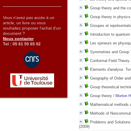
Group theory and the c
Group theory in physics.
Vous n'avez pas accès à un
article, un livre ou vous
Groupes et représentati
souhaitez proposer l'achat d'un
document ?
Introduction to quantum
Nous contacter
Les spineurs en physiq
Tel : 05 61 55 65 02
Symmetries and Group T
Conformal Field Theory
Elements d'analyse. To
Geography of Order an
Group theoretical techn
Group theory
/
Morton 
Mathematical methods o
Methods of Noncommuta
Problems and Solutions 
(2009)