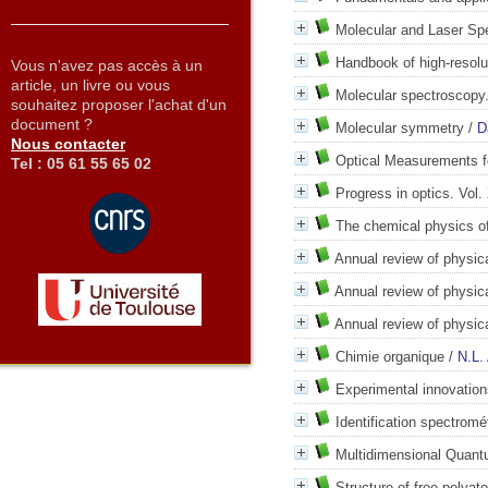
Molecular and Laser Spe
Handbook of high-resolu
Vous n'avez pas accès à un
article, un livre ou vous
Molecular spectroscopy.
souhaitez proposer l'achat d'un
document ?
Molecular symmetry
/
D
Nous contacter
Optical Measurements f
Tel : 05 61 55 65 02
Progress in optics. Vol.
The chemical physics of
Annual review of physica
Annual review of physica
Annual review of physica
Chimie organique
/
N.L. 
Experimental innovation
Identification spectrom
Multidimensional Quan
Structure of free polya