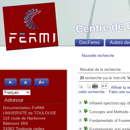
Centre de
DocFermi
Autres do
Nouvelle recherche
Résultat de la recherche
20
recherche sur le mot-clé
'
A+
A
A-
Affiner la 
cette recherche
Faire une s
Adresse
Infrared spectroscopy o
Documentation FeRMI
Concepts and Methods o
UNIVERSITÉ de TOULOUSE
118 route de Narbonne
Fundamentals of Fourier
Bâtiment 3R4
31062 Toulouse cedex
Fundamentals and applic