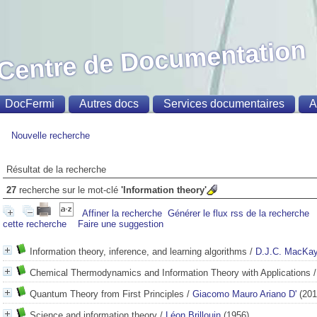
Centre de Documentation
DocFermi
Autres docs
Services documentaires
A
Nouvelle recherche
Résultat de la recherche
27
recherche sur le mot-clé
'Information theory'
Affiner la recherche
Générer le flux rss de la recherche
cette recherche
Faire une suggestion
Information theory, inference, and learning algorithms
/
D.J.C. MacKa
Chemical Thermodynamics and Information Theory with Applications
Quantum Theory from First Principles
/
Giacomo Mauro Ariano D'
(201
Science and information theory
/
Léon Brillouin
(1956)