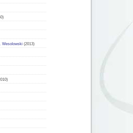
0)
. Wesolowski
(2013)
010)