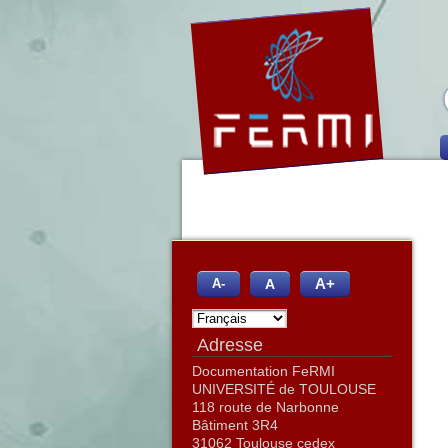
A+
A
A-
Adresse
Documentation FeRMI
UNIVERSITÉ de TOULOUSE
118 route de Narbonne
Bâtiment 3R4
31062 Toulouse cedex