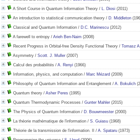
A Short Course in Quantum Information Theory
/
L. Diosi
(2011)
An introduction to statistical communication theory
/
D. Middleton
(196
Classical and Quantum Information
/
D.C. Marinescu
(2012)
A farewell to entropy
/
Arieh Ben-Naim
(2008)
Recent Progress in Orbital-free Density Functional Theory
/
Tomasz A
Asymmetry
/
Scott. J. Muller
(2007)
Calcul des probabilités
/
A. Renyi
(1966)
Information, physics, and computation
/
Marc Mézard
(2009)
Philosophy of Quantum Information and Entanglement
/
A. Bokulich
(2
Quantum theory
/
Asher Peres
(1995)
Quantum Thermodynamic Processes
/
Gunter Mahler
(2015)
The Physics of Quantum Information
/
D. Bouwmeester
(2000)
La théorie mathématique de l'information
/
S. Guiasu
(1968)
Théorie de la transmission de l'information. II
/
A. Spataru
(1973)
Programming the universe
/
S. Lloyd
(2006)