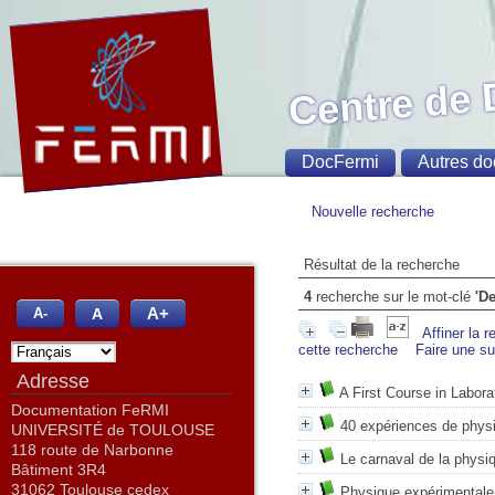
Centre de
DocFermi
Autres do
Nouvelle recherche
Résultat de la recherche
4
recherche sur le mot-clé
'D
A+
A
A-
Affiner la 
cette recherche
Faire une s
Adresse
A First Course in Labora
Documentation FeRMI
40 expériences de physi
UNIVERSITÉ de TOULOUSE
118 route de Narbonne
Le carnaval de la physi
Bâtiment 3R4
31062 Toulouse cedex
Physique expérimentale