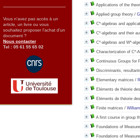
Applications of the theo
Applied group theory
/
G
Vous n'avez pas accès à un
C*-algebras and applica
article, un livre ou vous
souhaitez proposer l'achat d'un
C*-algebras and their 
document ?
Nous contacter
C*-algebras and W*-alg
Tel : 05 61 55 65 02
Characterization of C*-
Continuous Groups for 
Discriminants, resultan
Elementary matrices
/
R
Eléments de théorie de
Eléments de théorie de
Finite matrices
/
William
A first course in group t
Foundations of Measure
Foundations of Measure