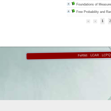
Foundations of Measure
Free Probability and R
1
2
LCPQ
-
LCAR
-
FeRMI