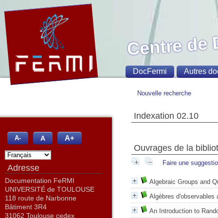
Centre de
DocFermi
Autres do
Nouvelle recherche
Indexation 02.10
A+
A
A-
Ouvrages de la biblio
Faire une suggesti
Adresse
Documentation FeRMI
Algebraic Groups and 
UNIVERSITÉ de TOULOUSE
Algèbres d'observables 
118 route de Narbonne
Bâtiment 3R4
An Introduction to Ran
31062 Toulouse cedex