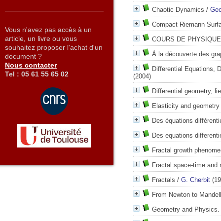
Chaotic Dynamics
/
Geo
Compact Riemann Surf
Vous n'avez pas accès à un
article, un livre ou vous
COURS DE PHYSIQUE
souhaitez proposer l'achat d'un
À la découverte des gra
document ?
Nous contacter
Differential Equations,
Tel : 05 61 55 65 02
(2004)
Differential geometry, 
Elasticity and geometry
Des équations différen
Des equations different
Fractal growth phenom
Fractal space-time and
Fractals
/
G. Cherbit
(19
From Newton to Mandel
Geometry and Physics.