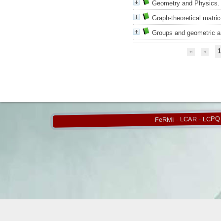
Geometry and Physics. 
Graph-theoretical matri
Groups and geometric a
1
LCPQ
-
LCAR
-
FeRMI