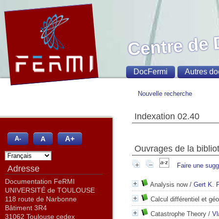
Centre de
DocFermi
Autres do
Nouvelle recherche
Indexation 02.40
A+
A
A-
Ouvrages de la biblio
Faire une sugg
Adresse
Documentation FeRMI
Analysis now
/
Gert K. 
UNIVERSITÉ de TOULOUSE
118 route de Narbonne
Calcul différentiel et gé
Bâtiment 3R4
Catastrophe Theory
/
Vl
31062 Toulouse cedex