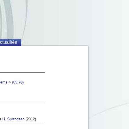
ctualités
stems
>
(05.70)
t H. Swendsen
(2012)