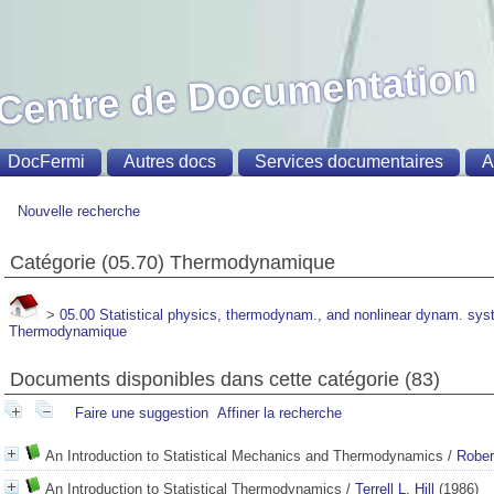
Centre de Documentation
DocFermi
Autres docs
Services documentaires
A
Nouvelle recherche
Catégorie (05.70) Thermodynamique
>
05.00 Statistical physics, thermodynam., and nonlinear dynam. sy
Thermodynamique
Documents disponibles dans cette catégorie (
83
)
Faire une suggestion
Affiner la recherche
An Introduction to Statistical Mechanics and Thermodynamics
/
Rober
An Introduction to Statistical Thermodynamics
/
Terrell L. Hill
(1986)