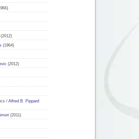
966)
(2012)
s
(1964)
evic
(2012)
ics
/
Alfred B. Pippard
imori
(2011)