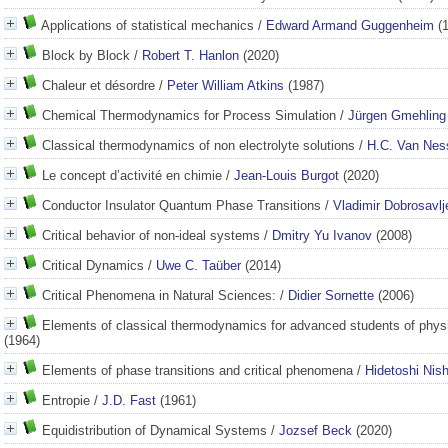
Applications of statistical mechanics
/
Edward Armand Guggenheim
(1
Block by Block
/
Robert T. Hanlon
(2020)
Chaleur et désordre
/
Peter William Atkins
(1987)
Chemical Thermodynamics for Process Simulation
/
Jürgen Gmehling
Classical thermodynamics of non electrolyte solutions
/
H.C. Van Nes
Le concept d’activité en chimie
/
Jean-Louis Burgot
(2020)
Conductor Insulator Quantum Phase Transitions
/
Vladimir Dobrosavlj
Critical behavior of non-ideal systems
/
Dmitry Yu Ivanov
(2008)
Critical Dynamics
/
Uwe C. Taüber
(2014)
Critical Phenomena in Natural Sciences:
/
Didier Sornette
(2006)
Elements of classical thermodynamics for advanced students of phys
(1964)
Elements of phase transitions and critical phenomena
/
Hidetoshi Nish
Entropie
/
J.D. Fast
(1961)
Equidistribution of Dynamical Systems
/
Jozsef Beck
(2020)