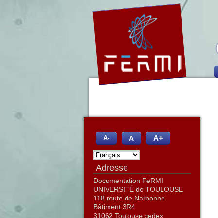
A+
A
A-
Adresse
Documentation FeRMI
UNIVERSITÉ de TOULOUSE
118 route de Narbonne
Bâtiment 3R4
31062 Toulouse cedex