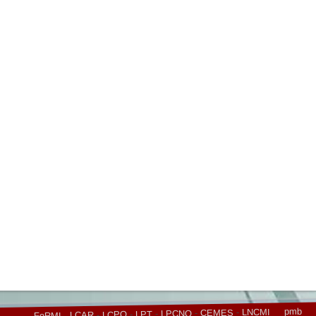
pmb
LNCMI
-
CEMES
-
LPCNO
-
LPT
-
LCPQ
-
LCAR
-
FeRMI