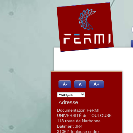
A+
A
A-
Adresse
Documentation FeRMI
UNIVERSITÉ de TOULOUSE
118 route de Narbonne
Bâtiment 3R4
31062 Toulouse cedex