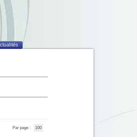
ctualités
Par page :
100