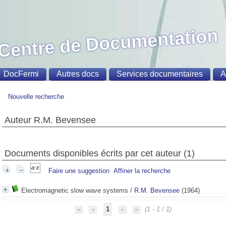
Centre de Documentation
DocFermi
Autres docs
Services documentaires
A
Nouvelle recherche
Auteur R.M. Bevensee
Documents disponibles écrits par cet auteur (
1
)
Faire une suggestion
Affiner la recherche
Electromagnetic slow wave systems
/
R.M. Bevensee
(1964)
1
(1 - 1 / 1)