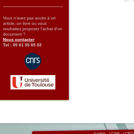
Vous n'avez pas accès à un
article, un livre ou vous
souhaitez proposer l'achat d'un
document ?
Nous contacter
Tel : 05 61 55 65 02
LCPQ
-
LCAR
-
FeRMI