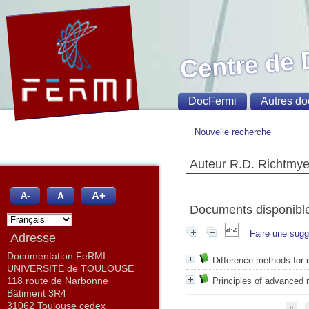
Centre de
DocFermi
Autres do
Nouvelle recherche
Auteur R.D. Richtmye
A+
A
A-
Documents disponibles
Faire une sugg
Adresse
Documentation FeRMI
Difference methods for i
UNIVERSITÉ de TOULOUSE
118 route de Narbonne
Principles of advanced 
Bâtiment 3R4
31062 Toulouse cedex