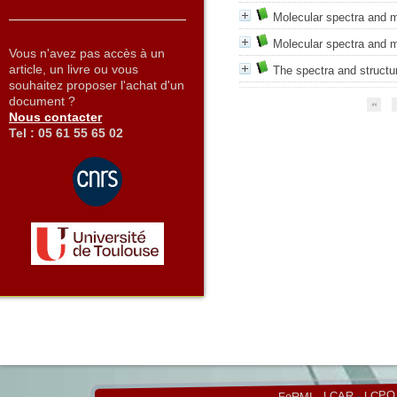
Molecular spectra and mo
Molecular spectra and mo
Vous n'avez pas accès à un
article, un livre ou vous
The spectra and structur
souhaitez proposer l'achat d'un
document ?
Nous contacter
Tel : 05 61 55 65 02
LCPQ
-
LCAR
-
FeRMI