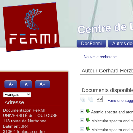
Centre de
DocFermi
Autres do
Nouvelle recherche
Auteur Gerhard Herz
A+
A
A-
Documents disponibles
Faire une sugg
Adresse
Documentation FeRMI
Atomic spectra and atom
UNIVERSITÉ de TOULOUSE
118 route de Narbonne
Molecular spectra and mo
Bâtiment 3R4
Molecular spectra and mo
31062 Toulouse cedex